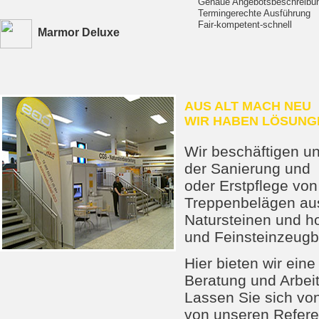
Genaue Angebotsbeschreibu
Termingerechte Ausführung
Fair-kompetent-schnell
Marmor Deluxe
AUS ALT MACH NEU
WIR HABEN LÖSUNG
Wir beschäftigen u
der Sanierung und
oder Erstpflege vo
Treppenbelägen au
Natursteinen und h
und Feinsteinzeugb
Hier bieten wir ein
Beratung und Arbei
Lassen Sie sich von
von unseren Refer